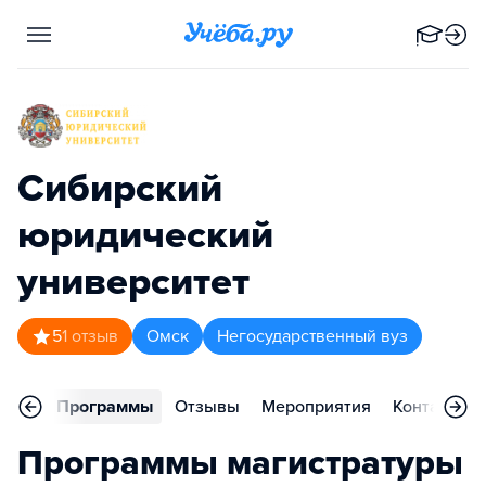
Сибирский
юридический
университет
5
1
отзыв
Омск
Негосударственный вуз
вное
Программы
Отзывы
Мероприятия
Контакты
Программы магистратуры