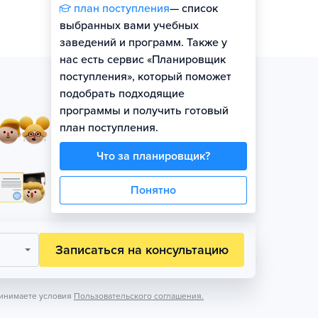
план поступления
— список
выбранных вами учебных
заведений и программ. Также у
нас есть сервис «Планировщик
поступления», который поможет
подобрать подходящие
программы и получить готовый
Занятия в небольших
план поступления.
группах по уровню
Что за планировщик?
Официальная гарантия
Понятно
поступления на бюджет
Записаться на консультацию
инимаете условия
Пользовательского соглашения.