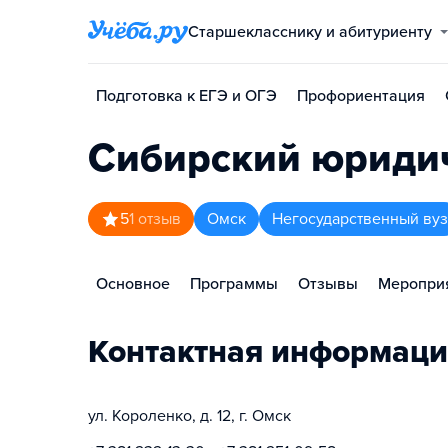
Старшекласснику и абитуриенту
Подготовка к ЕГЭ и ОГЭ
Профориентация
Сибирский юридич
5
1
отзыв
Омск
Негосударственный вуз
Основное
Программы
Отзывы
Меропри
Контактная информаци
ул. Короленко, д. 12, г. Омск