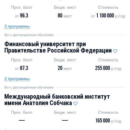
Прох. балл
Бюдж. мест
Стоимость
96.3
80
1 100 000
от
мест
от
р./год
3 программы
Вуз с дистанционным обучением
Финансовый университет при
Правительстве Российской Федерации
Прох. балл
Бюдж. мест
Стоимость
87.3
20
255 000
от
мест
р./год
2 программы
Вуз с дистанционным обучением
Международный банковский институт
имени Анатолия Собчака
Прох. балл
Бюдж. мест
Стоимость
—
—
165 000
р./год