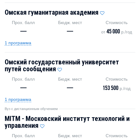
Омская гуманитарная академия
Прох. балл
Бюдж. мест
Стоимость
—
—
45 000
от
р./год
1 программа
Омский государственный университет
путей сообщения
Прох. балл
Бюдж. мест
Стоимость
—
—
153 500
р./год
1 программа
Вуз с дистанционным обучением
MITM - Московский институт технологий и
управления
Прох. балл
Бюдж. мест
Стоимость