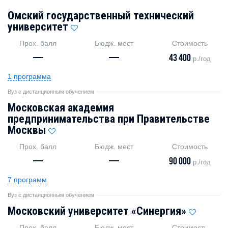
Омский государственный технический
университет
Прох. балл
Бюдж. мест
Стоимость
—
—
43 400
р./год
1 программа
Вуз с дистанционным обучением
Московская академия
предпринимательства при Правительстве
Москвы
Прох. балл
Бюдж. мест
Стоимость
—
—
90 000
р./год
7 программ
Вуз с дистанционным обучением
Московский университет «Синергия»
Прох. балл
Бюдж. мест
Стоимость