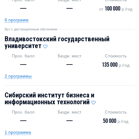
—
—
100 000
от
р./год
6 программ
Вуз с дистанционным обучением
Владивостокский государственный
университет
Прох. балл
Бюдж. мест
Стоимость
—
—
135 000
р./год
2 программы
Сибирский институт бизнеса и
информационных технологий
Прох. балл
Бюдж. мест
Стоимость
—
—
50 000
р./год
1 программа