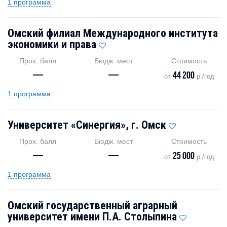
1 программа
Омский филиал Международного института
экономики и права
Прох. балл
Бюдж. мест
Стоимость
—
—
44 200
от
р./год
1 программа
Университет «Синергия», г. Омск
Прох. балл
Бюдж. мест
Стоимость
—
—
25 000
от
р./год
1 программа
Омский государственный аграрный
университет имени П.А. Столыпина