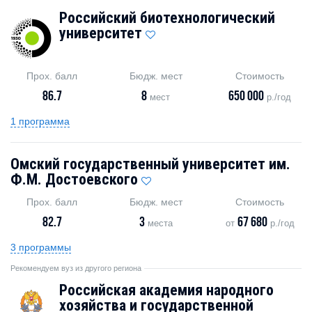
Российский биотехнологический
университет
Прох. балл
Бюдж. мест
Стоимость
86.7
8
650 000
мест
р./год
1 программа
Омский государственный университет им.
Ф.М. Достоевского
Прох. балл
Бюдж. мест
Стоимость
82.7
3
67 680
места
от
р./год
3 программы
Рекомендуем вуз из другого региона
Российская академия народного
хозяйства и государственной