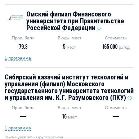
Омский филиал Финансового
университета при Правительстве
Российской Федерации
Прох. балл
Бюдж. мест
Стоимость
79.3
5
165 000
мест
р./год
1 программа
Сибирский казачий институт технологий и
управления (филиал) Московского
государственного университета технологий
и управления им. К.Г. Разумовского (ПКУ)
Прох. балл
Бюдж. мест
Стоимость
—
16
—
мест
1 программа
Рекомендуем вуз из другого региона