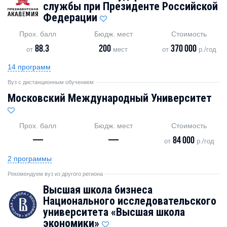
службы при Президенте Российской
Федерации
Прох. балл
Бюдж. мест
Стоимость
88.3
200
370 000
от
мест
от
р./год
14 программ
Вуз с дистанционным обучением
Московский Международный Университет
Прох. балл
Бюдж. мест
Стоимость
—
—
84 000
от
р./год
2 программы
Рекомендуем вуз из другого региона
Высшая школа бизнеса
Национального исследовательского
университета «Высшая школа
экономики»