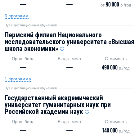
—
—
90 000
от
р./год
6 программ
Вуз с дистанционным обучением
Пермский филиал Национального
исследовательского университета «Высшая
школа экономики»
Прох. балл
Бюдж. мест
Стоимость
—
—
490 000
р./год
1 программа
Вуз с дистанционным обучением
Государственный академический
университет гуманитарных наук при
Российской академии наук
Прох. балл
Бюдж. мест
Стоимость
—
—
140 000
р./год