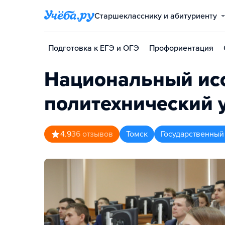
Старшекласснику и абитуриенту
Подготовка к ЕГЭ и ОГЭ
Профориентация
Национальный исс
политехнический 
4.9
36
отзывов
Томск
Государственный