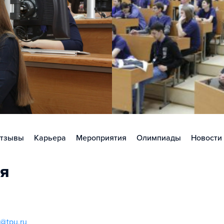
тзывы
Карьера
Мероприятия
Олимпиады
Новости
я
u@tpu.ru