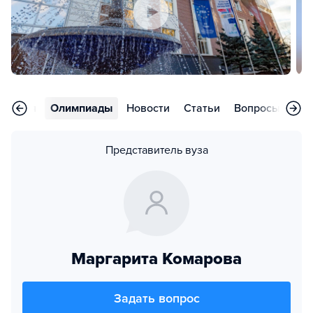
риятия
Олимпиады
Новости
Статьи
Вопросы
Кон
Представитель вуза
Маргарита Комарова
Задать вопрос