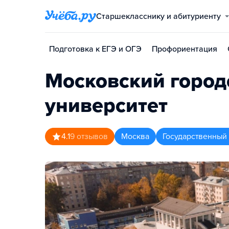
Старшекласснику и абитуриенту
Подготовка к ЕГЭ и ОГЭ
Профориентация
Московский город
университет
4.1
9
отзывов
Москва
Государственный