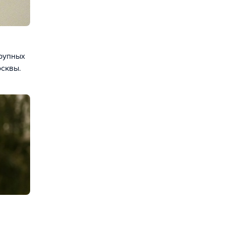
рупных
осквы.