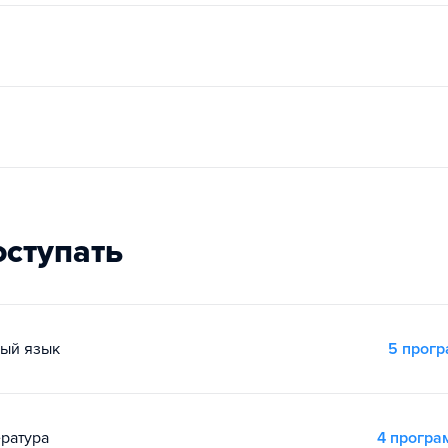
оступать
ный язык
5 прог
ература
4 прогр