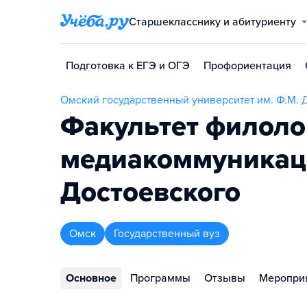
Старшекласснику и абитуриенту
Подготовка к ЕГЭ и ОГЭ
Профориентация
Омский государственный университет им. Ф.М. 
Факультет филоло
медиакоммуникац
Достоевского
Омск
Государственный вуз
Основное
Программы
Отзывы
Меропри