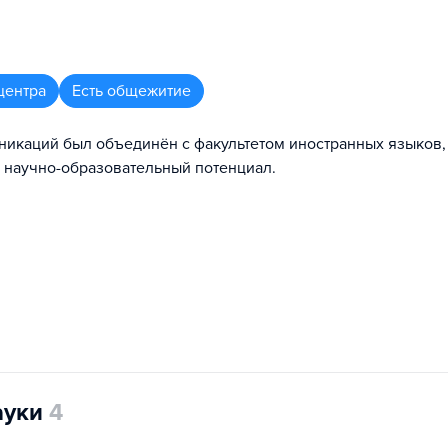
центра
Есть общежитие
никаций был объединён с факультетом иностранных языков,
 научно-образовательный потенциал.
ауки
4