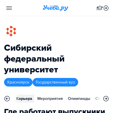
Сибирский
федеральный
университет
Красноярск
Государственный вуз
тзывы
Карьера
Мероприятия
Олимпиады
Статьи
Где работают выпускники