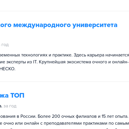
ого международного университета
 год
ременных технологиях и практике. Здесь карьера начинаетс
е эксперты из IT. Крупнейшая экосистема очного и онлайн-
ЮНЕСКО.
джа TOП
р.
за год
ования в России. Более 200 очных филиалов и 15 лет опыта.
е очно или онлайн с преподавателями практиками по самым