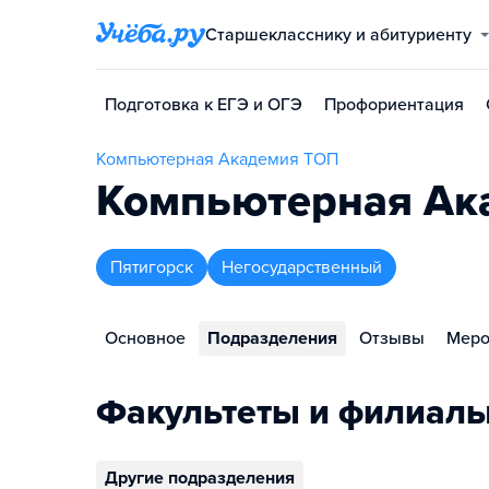
Старшекласснику и абитуриенту
Подготовка к ЕГЭ и ОГЭ
Профориентация
Компьютерная Академия ТОП
Компьютерная Ака
Пятигорск
Негосударственный
Основное
Подразделения
Отзывы
Меро
Факультеты и филиал
Другие подразделения