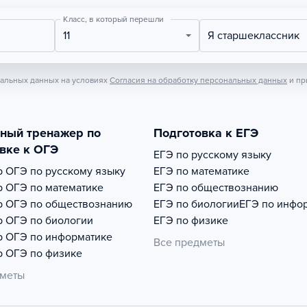
Класс, в который перешли
11
Я старшеклассник
нальных данных на условиях
Согласия на обработку персональных данных
и пр
тный тренажер по
Подготовка к ЕГЭ
вке к ОГЭ
ЕГЭ по русскому языку
р
ОГЭ по русскому языку
ЕГЭ по математике
р
ОГЭ по математике
ЕГЭ по обществознанию
р
ОГЭ по обществознанию
ЕГЭ по биологии
ЕГЭ по инфо
р
ОГЭ по биологии
ЕГЭ по физике
р
ОГЭ по информатике
Все предметы
р
ОГЭ по физике
дметы