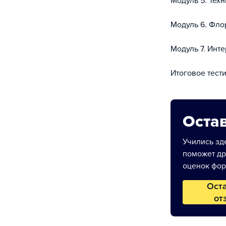
Модуль 5. Тех
Модуль 6. Фл
Модуль 7. Инт
Итоговое тест
Остав
Учились зде
поможет др
оценок фор
Ост
от