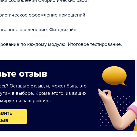
ники составления флористических работ
ористическое оформление помещений
ерьерное озеленение. Фитодизайн
ирование по каждому модулю. Итоговое тестирование.
ьте отзыв
сь? Оставьте отзыв, и, может быть, это
угим в выборе. Кроме этого, из ваших
мируется наш рейтинг.
авить
зыв