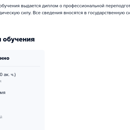
обучения выдается диплом о профессиональной переподгот
ческую силу. Все сведения вносятся в государственную 
 обучения
онно
0 ак. ч.)
я
емя
ий