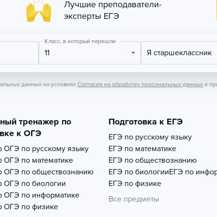
Лучшие преподаватели-
эксперты ЕГЭ
Класс, в который перешли
11
Я старшеклассник
нальных данных на условиях
Согласия на обработку персональных данных
и пр
тный тренажер по
Подготовка к ЕГЭ
вке к ОГЭ
ЕГЭ по русскому языку
р
ОГЭ по русскому языку
ЕГЭ по математике
р
ОГЭ по математике
ЕГЭ по обществознанию
р
ОГЭ по обществознанию
ЕГЭ по биологии
ЕГЭ по инфо
р
ОГЭ по биологии
ЕГЭ по физике
р
ОГЭ по информатике
Все предметы
р
ОГЭ по физике