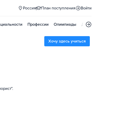
Россия
План поступления
Войти
циальности
Профессии
Олимпиады
Дни открытых д
Хочу здесь учиться
орист".