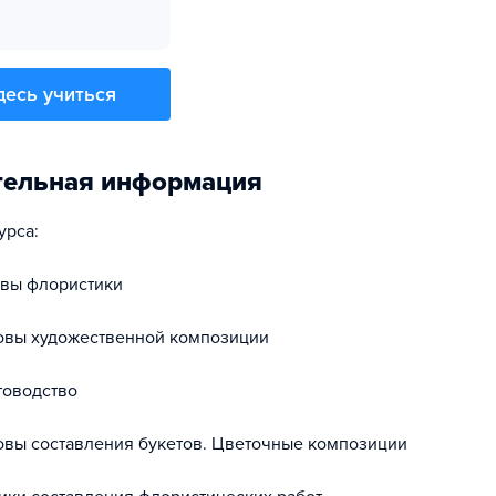
десь учиться
тельная информация
урса:
овы флористики
овы художественной композиции
товодство
овы составления букетов. Цветочные композиции