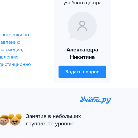
учебного центра
вантеевки по
равлению
Александра
ю «медиа,
Никитина
равлению
дистанционно
Задать вопрос
Занятия в небольших
группах по уровню