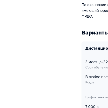
По окончании 
имеющий юриди
ФРДО.
Варианты
дистанци
3 месяца
(32
Срок обучени
В любое вр
Когда
—
График занят
7 000 р.