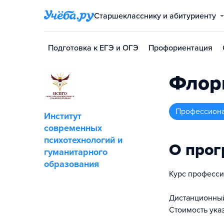
Старшекласснику и абитуриенту
Подготовка к ЕГЭ и ОГЭ
Профориентация
Флор
профессион
Институт
современных
психотехнологий и
О про
гуманитарного
образования
Курс професси
Дистанционный 
Стоимость указ