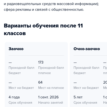
и радиовещательных средств массовой информации);
сфера рекламы и связей с общественностью.
Варианты обучения после 11
классов
заочно
очно-заочно
—
173
—
—
Проходной балл
Проходной балл
Проходной балл
Пр
бюджет
платное
бюджет
пл
—
64
—
2
Мест на бюджет
Мест на платное
Мест на бюджет
Ме
4 года
1 сент. 2026
5 лет
1 
Срок обучения
Начало занятий
Срок обучения
На